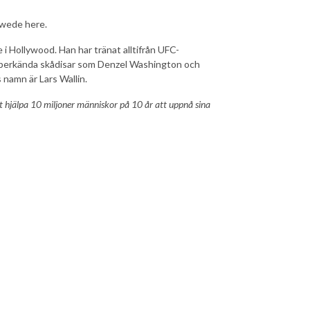
Swede here.
i Hollywood. Han har tränat alltifrån UFC-
l superkända skådisar som Denzel Washington och
s namn är Lars Wallin.
t hjälpa 10 miljoner människor på 10 år att uppnå sina