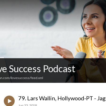
ve Success Podcast
an.com/ilovesuccess/feed.xml
79. Lars Wallin, Hollywood-PT - Jag
Jun 23, 2018