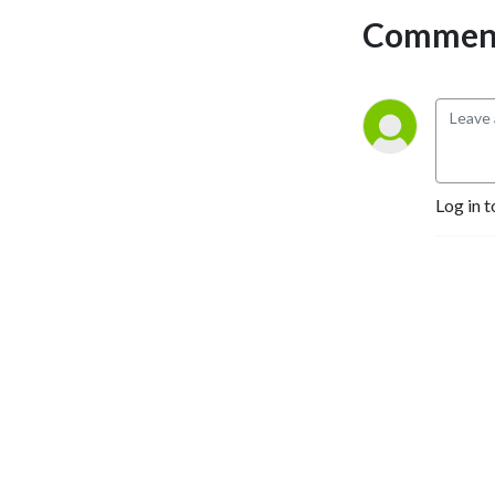
Selling Authors, Successful 
Comment
Entrepreneurs, Hollywood 
Actors, a 9/11 survivor,  and 
many more.
Log in t