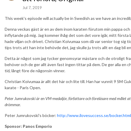
Jul 7, 2019
This week's episode will actually be in Swedish as we have an incred
Denna veckas gäst är en av dem inom karaten förutom min pappa och a
inflytande på mig. Jag kommer ihåg det som det vore igår, mitt första 
hade viljan och drivet. Christian Koivumaa som då var senior tog sig 
tips trots att han inte behövde det, jag skulle ju trots allt en dag bli 
Detta är något som jag tycker genomsyrar mästare och de otroligt fra
behöver och de ger allt även fast ingen tittar på dem. De ger alla en 
tid, långt före de någonsin vinner.
Christian Koivumaa är allt det här och lite till. Han har vunnit 9 SM G
karate - Paris Open.
Peter Jumrukovski är en VM-medaljör, författare och föreläsare med målet at
drömmar.
Peter Jumrukovski's böcker:
http://www.ilovesuccess.se/bocker.html
Sponsor: Panos Emporio