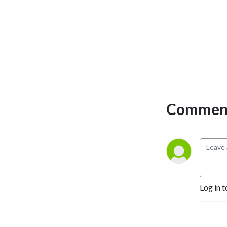
Selling Authors, Successful 
Entrepreneurs, Hollywood 
Actors, a 9/11 survivor,  and 
many more.
Comment
Log in t