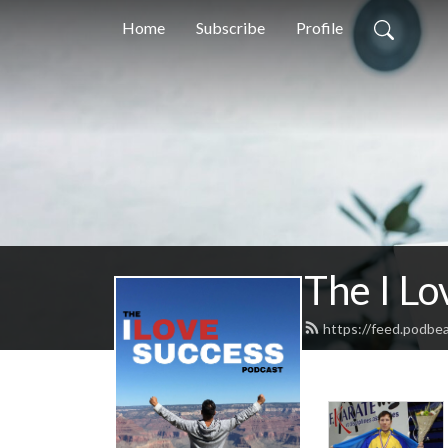
Home
Subscribe
Profile
The I Lo
https://feed.podbe