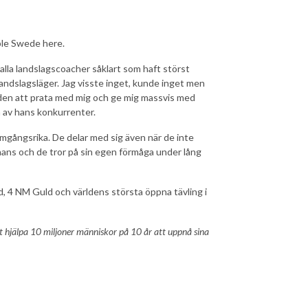
ible Swede here.
lla landslagscoacher såklart som haft störst
landslagsläger. Jag visste inget, kunde inget men
tiden att prata med mig och ge mig massvis med
en av hans konkurrenter.
mgångsrika. De delar med sig även när de inte
chans och de tror på sin egen förmåga under lång
uld, 4 NM Guld och världens största öppna tävling i
t hjälpa 10 miljoner människor på 10 år att uppnå sina