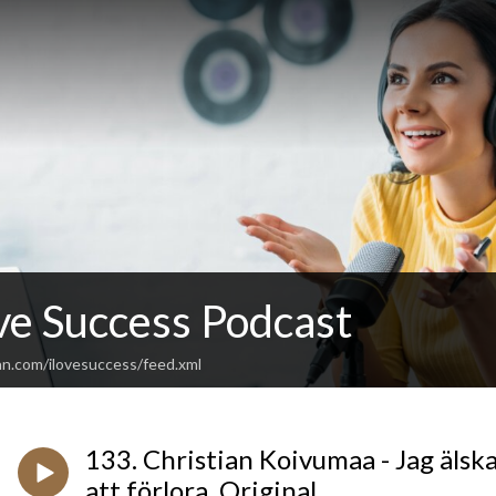
ve Success Podcast
an.com/ilovesuccess/feed.xml
133. Christian Koivumaa - Jag älsk
att förlora, Original